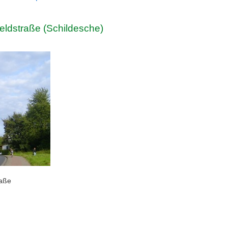
feldstraße (Schildesche)
raße