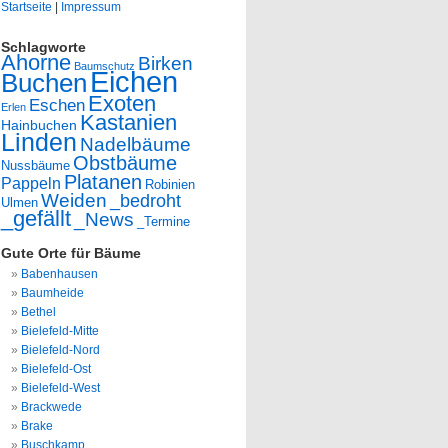
Startseite
|
Impressum
Schlagworte
Ahorne
Birken
Baumschutz
Eichen
Buchen
Exoten
Eschen
Erlen
Kastanien
Hainbuchen
Linden
Nadelbäume
Obstbäume
Nussbäume
Platanen
Pappeln
Robinien
Weiden
_bedroht
Ulmen
_gefällt
_News
_Termine
Gute Orte für Bäume
Babenhausen
Baumheide
Bethel
Bielefeld-Mitte
Bielefeld-Nord
Bielefeld-Ost
Bielefeld-West
Brackwede
Brake
Buschkamp