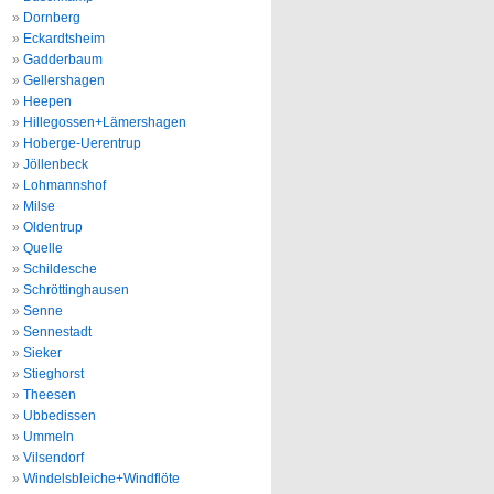
Dornberg
Eckardtsheim
Gadderbaum
Gellershagen
Heepen
Hillegossen+Lämershagen
Hoberge-Uerentrup
Jöllenbeck
Lohmannshof
Milse
Oldentrup
Quelle
Schildesche
Schröttinghausen
Senne
Sennestadt
Sieker
Stieghorst
Theesen
Ubbedissen
Ummeln
Vilsendorf
Windelsbleiche+Windflöte