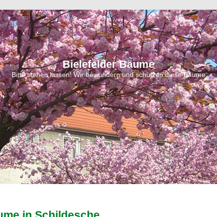
Bielefelder Bäume
Bitte stehen lassen! Wir bewundern und schützen diese Bäume
ume in Schildesche