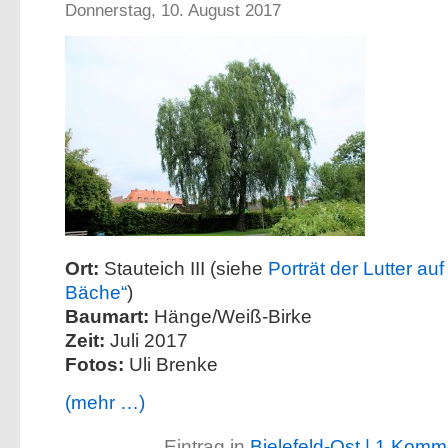
Donnerstag, 10. August 2017
Ort:
Stauteich III (siehe
Porträt der Lutter auf
Bäche“
)
Baumart:
Hänge/Weiß-Birke
Zeit:
Juli 2017
Fotos:
Uli Brenke
(mehr …)
Eintrag in
Bielefeld-Ost
| 1 Komm