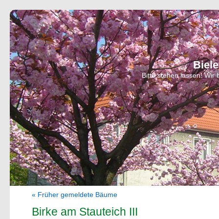
Biel
Bitte stehen lassen! Wi
« Früher gemeldete Bäume
Birke am Stauteich III