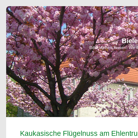
Biel
Bitte stehen lassen! Wi
Kaukasische Flügelnuss am Ehlentr