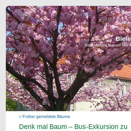
Biel
Bitte stehen lassen! Wi
« Früher gemeldete Bäume
Denk mal Baum – Bus-Exkursion zu