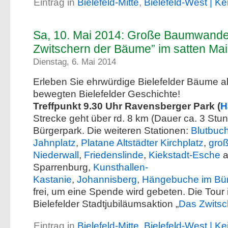
Eintrag in
Bielefeld-Mitte
,
Bielefeld-West
| K
Sa, 10. Mai 2014: Große Baumwand
Zwitschern der Bäume” im satten Ma
Dienstag, 6. Mai 2014
Erleben Sie ehrwürdige Bielefelder Bäume a
bewegten Bielefelder Geschichte!
Treffpunkt 9.30 Uhr Ravensberger Park (
H
Strecke geht über rd. 8 km (Dauer ca. 3 Stu
Bürgerpark. Die weiteren Stationen:
Blutbuch
Jahnplatz
,
Platane Altstädter Kirchplatz
,
gro
Niederwall
,
Friedenslinde
,
Kiekstadt-Esche
a
Sparrenburg,
Kunsthallen-
Kastanie
,
Johannisberg
,
Hängebuche im Bür
frei, um eine Spende wird gebeten. Die Tour i
Bielefelder Stadtjubiläumsaktion „
Das Zwits
Eintrag in
Bielefeld-Mitte
,
Bielefeld-West
| K