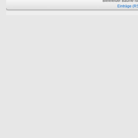
Bielefelder Bäume is
Einträge (R