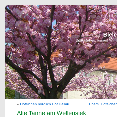
Biel
Bitte stehen lassen! Wi
«
Hofeichen nördlich Hof Hallau
Ehem. Hofeiche
Alte Tanne am Wellensiek