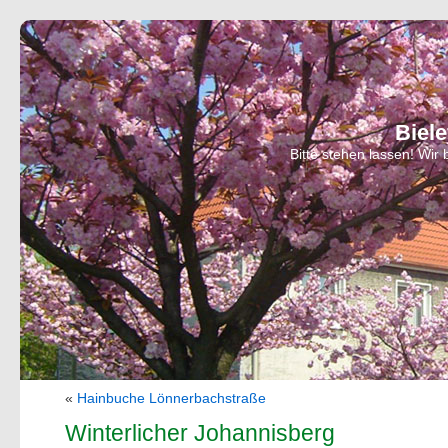
Biel
Bitte stehen lassen! Wi
«
Hainbuche Lönnerbachstraße
Winterlicher Johannisberg