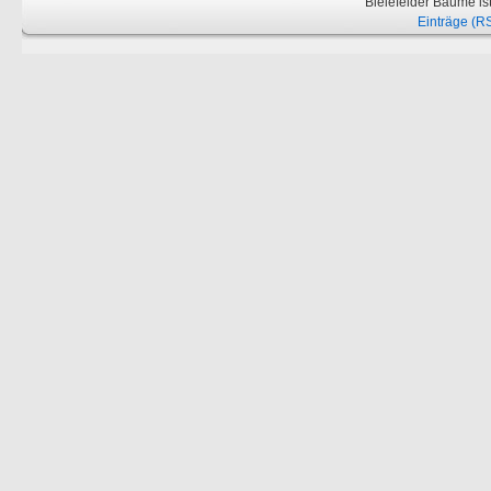
Bielefelder Bäume is
Einträge (R