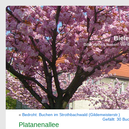
Biel
Bitte stehen lassen! Wi
«
Bedroht: Buchen im Strothbachwald (Gildemeisterstr.)
Gefällt: 30 B
Platanenallee