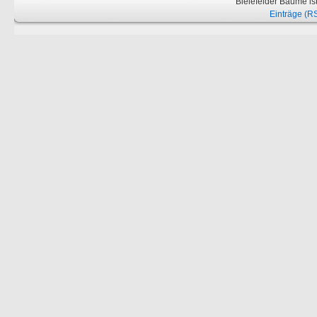
Bielefelder Bäume is
Einträge (R