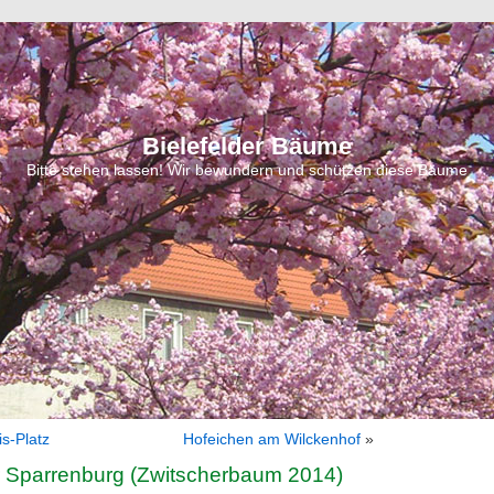
Bielefelder Bäume
Bitte stehen lassen! Wir bewundern und schützen diese Bäume
is-Platz
Hofeichen am Wilckenhof
»
r Sparrenburg (Zwitscherbaum 2014)