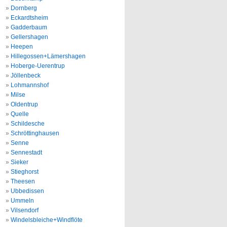
Dornberg
Eckardtsheim
Gadderbaum
Gellershagen
Heepen
Hillegossen+Lämershagen
Hoberge-Uerentrup
Jöllenbeck
Lohmannshof
Milse
Oldentrup
Quelle
Schildesche
Schröttinghausen
Senne
Sennestadt
Sieker
Stieghorst
Theesen
Ubbedissen
Ummeln
Vilsendorf
Windelsbleiche+Windflöte