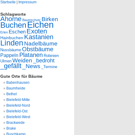
Startseite
|
Impressum
Schlagworte
Ahorne
Birken
Baumschutz
Eichen
Buchen
Exoten
Eschen
Erlen
Kastanien
Hainbuchen
Linden
Nadelbäume
Obstbäume
Nussbäume
Platanen
Pappeln
Robinien
Weiden
_bedroht
Ulmen
_gefällt
_News
_Termine
Gute Orte für Bäume
Babenhausen
Baumheide
Bethel
Bielefeld-Mitte
Bielefeld-Nord
Bielefeld-Ost
Bielefeld-West
Brackwede
Brake
Buschkamp