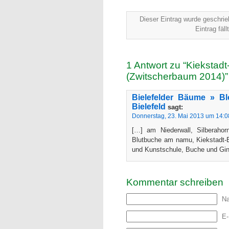
Dieser Eintrag wurde geschri
Eintrag fäl
1 Antwort zu “Kiekstad
(Zwitscherbaum 2014)”
Bielefelder Bäume » B
Bielefeld
sagt:
Donnerstag, 23. Mai 2013 um 14:0
[…] am Niederwall, Silberahor
Blutbuche am namu, Kiekstadt-E
und Kunstschule, Buche und Gi
Kommentar schreiben
N
E-