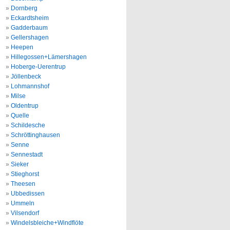
Dornberg
Eckardtsheim
Gadderbaum
Gellershagen
Heepen
Hillegossen+Lämershagen
Hoberge-Uerentrup
Jöllenbeck
Lohmannshof
Milse
Oldentrup
Quelle
Schildesche
Schröttinghausen
Senne
Sennestadt
Sieker
Stieghorst
Theesen
Ubbedissen
Ummeln
Vilsendorf
Windelsbleiche+Windflöte