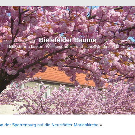
Bielefelder Bäume
Bitte stehen lassen! Wir bewundern und schützen diese Bäume
von der Sparrenburg auf die Neustädter Marienkirche
»