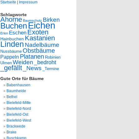
Startseite
|
Impressum
Schlagworte
Ahorne
Birken
Baumschutz
Eichen
Buchen
Exoten
Eschen
Erlen
Kastanien
Hainbuchen
Linden
Nadelbäume
Obstbäume
Nussbäume
Platanen
Pappeln
Robinien
Weiden
_bedroht
Ulmen
_gefällt
_News
_Termine
Gute Orte für Bäume
Babenhausen
Baumheide
Bethel
Bielefeld-Mitte
Bielefeld-Nord
Bielefeld-Ost
Bielefeld-West
Brackwede
Brake
Buschkamp